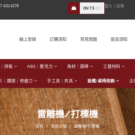
/
7-6314278
登入
註冊
0
NT$
0
線上型錄
訂購須知
常見問題
退貨須知
｜拼板
ABS｜壓克力
角材｜圓棒
工藝材料
片｜鑽頭｜修邊刀
手工具｜夾具
設備/桌椅收納
企
雷雕機/打標機
首頁
/
電動設備
/
雷雕機/打標機