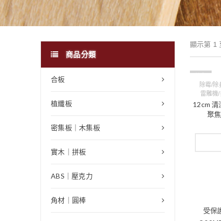
顯示第 1 
商品分類
缺貨
合板
除霉/除
雷雕機
植纖板
12cm 
聚焦
密集板｜木集板
實木｜拼板
ABS｜壓克力
角材｜圓棒
受保