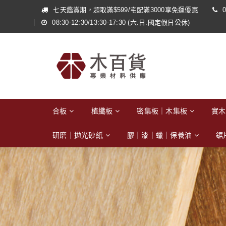
七天鑑賞期，超取滿$599/宅配滿3000享免運優惠
0
08:30-12:30/13:30-17:30 (六.日.國定假日公休)
合板
植纖板
密集板｜木集板
實木
研磨｜拋光砂紙
膠｜漆｜蠟｜保養油
鋸