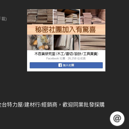
下載)
/建材行/經銷商，歡迎同業批發採購，
量大另有折扣
】 