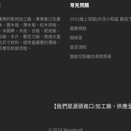
們
常見問題
專業的製材加工廠，專業進口生產
2021線上型錄(內含小知識 歡迎
木、實木板、薄木板、松木拼板、
服務條款
、木圓棒、木皮、合板、密底板、
松板、木片、壓克力板，透過大量
問與答
化尺寸材料，提供最優惠的價格，
退貨須知
府單位核銷流程。
雷射切割機功率對照表
【我們是源頭進口/加工廠，供應全台特力屋
© 2024
Woodmall