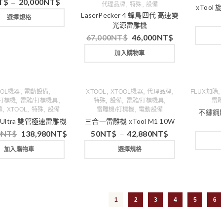
T$
20,000
NT$
–
,
,
代理品牌
特殊
設備
xTool
LaserPecker 4 蜂鳥四代 高速雙
選擇規格
光源雷雕機
67,000
NT$
46,000
NT$
加入購物車
,
,
,
,
,
OOL機器
電動設備
XTOOL
XTOOL機器
代理品牌
FLUX加購
,
,
,
,
,
打標機
雷雕/打標機具
特殊
設備
雷雕/打標機具
雷
,
,
,
,
牌
XTOOL
特殊
設備
雷雕機/打標機
電動設備
不鏽鋼雕
F1 Ultra 雙管極速雷雕機
三合一雷雕機 xTool M1 10W
0
NT$
138,980
NT$
50
NT$
42,880
NT$
–
加入購物車
選擇規格
1
2
3
4
5
6