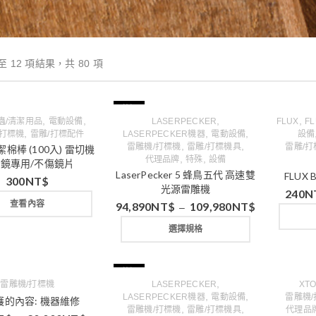
至 12 項結果，共 80 項
特價
,
,
,
,
蟲/清潔用品
電動設備
LASERPECKER
FLUX
F
,
,
,
/打標機
雷雕/打標配件
LASERPECKER機器
電動設備
設備
,
,
雷雕機/打標機
雷雕/打標機具
雷雕/
清潔棉棒 (100入) 雷切機
,
,
代理品牌
特殊
設備
鏡專用/不傷鏡片
LaserPecker 5 蜂鳥五代 高速雙
FLUX 
300
NT$
光源雷雕機
240
N
查看內容
94,890
NT$
109,980
NT$
–
選擇規格
特價
,
雷雕機/打標機
LASERPECKER
XT
,
,
LASERPECKER機器
電動設備
雷雕機
護的內容: 機器維修
,
,
雷雕機/打標機
雷雕/打標機具
代理品