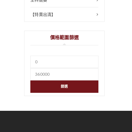
【特賣出清】
價格範圍篩選
篩選