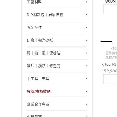
800
N
工藝材料
DIY材料包｜居家佈置
五金配件
研磨｜拋光砂紙
特價
XT
膠｜漆｜蠟｜保養油
雷雕機/
代理品
xTool 
鋸片｜鑽頭｜修邊刀
159,98
手工具｜夾具
設備/桌椅收納
企業合作專區
生科競賽