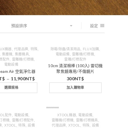
預設排序
設定
,
,
,
,
,
LUX機器
代理品牌
特殊
除霉/除蟲/清潔用品
FLUX加購
,
,
,
,
,
集塵機
集塵機具
電動設備
雷雕機/打標機
,
,
打標配件
雷雕機/打標機
雷雕/打標配件
電動設備
10cm 清潔棉棒 (100入) 雷切機
Beam Air 空氣淨化器
聚焦鏡專用/不傷鏡片
T$
11,900
NT$
300
NT$
–
選擇規格
加入購物車
缺貨
,
,
,
,
OOL配件
電動設備
XTOOL機器
電動設備
,
,
,
,
/打標機
雷雕/打標配件
雷雕機/打標機
雷雕/打標機具
,
,
,
,
,
,
牌
XTOOL
特殊
設備
代理品牌
XTOOL
特殊
設備