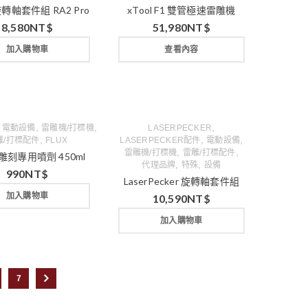
 旋轉軸套件組 RA2 Pro
xTool F1 雙管極速雷雕機
8,580
NT$
51,980
NT$
加入購物車
查看內容
,
,
,
,
電動設備
雷雕機/打標機
LASERPECKER
,
,
,
雕/打標配件
FLUX
LASERPECKER配件
電動設備
,
,
雷雕機/打標機
雷雕/打標配件
刻專用噴劑 450ml
,
,
代理品牌
特殊
設備
990
NT$
LaserPecker 旋轉軸套件組
加入購物車
10,590
NT$
加入購物車
7