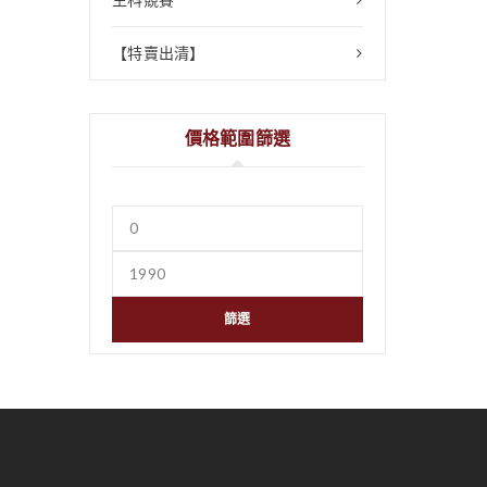
【特賣出清】
價格範圍篩選
篩選