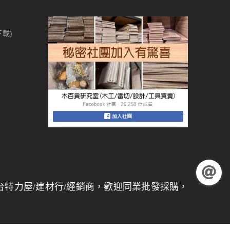
下載)
建材行/經銷商，歡迎同業批發採購，
量大另有折扣
】 【