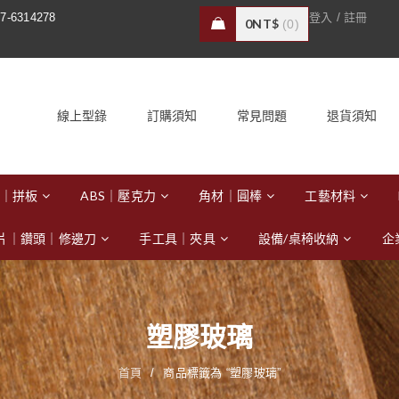
/
7-6314278
登入
註冊
0
NT$
0
線上型錄
訂購須知
常見問題
退貨須知
｜拼板
ABS｜壓克力
角材｜圓棒
工藝材料
片｜鑽頭｜修邊刀
手工具｜夾具
設備/桌椅收納
企
塑膠玻璃
首頁
/
商品標籤為 “塑膠玻璃”