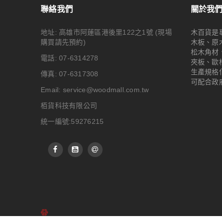
聯絡我們
關於我
地址: 高雄市阿蓮區港後里122之1號
(現場
木百貨是
購買請先預約)
木板、原
松木角材
電話: 07-6314278
夾板、歐
生產規格
傳真: 07-6317308
可配合政
Email:
service@woodmall.com.tw
栢貨科技有限公司
統一編號:59276215