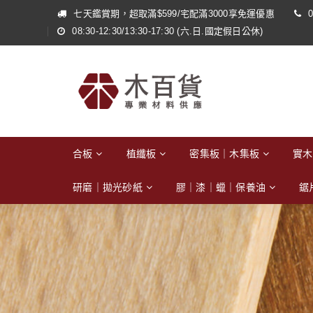
七天鑑賞期，超取滿$599/宅配滿3000享免運優惠
0
08:30-12:30/13:30-17:30 (六.日.國定假日公休)
合板
植纖板
密集板｜木集板
實木
研磨｜拋光砂紙
膠｜漆｜蠟｜保養油
鋸