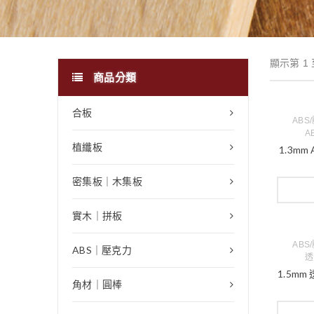
顯示第 1 
商品分類
合板
ABS
A
植纖板
1.3mm
密集板｜木集板
實木｜拼板
ABS
ABS｜壓克力
透
1.5mm
角材｜圓棒