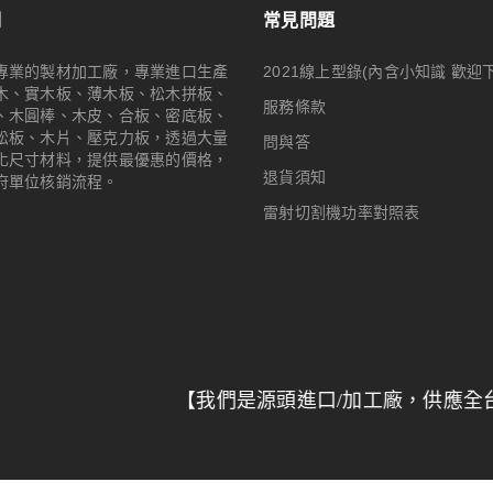
們
常見問題
專業的製材加工廠，專業進口生產
2021線上型錄(內含小知識 歡迎
木、實木板、薄木板、松木拼板、
服務條款
、木圓棒、木皮、合板、密底板、
松板、木片、壓克力板，透過大量
問與答
化尺寸材料，提供最優惠的價格，
退貨須知
府單位核銷流程。
雷射切割機功率對照表
【我們是源頭進口/加工廠，供應全台特力屋/
© 2024
Woodmall