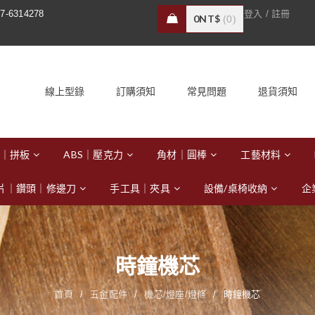
/
7-6314278
登入
註冊
0
NT$
0
線上型錄
訂購須知
常見問題
退貨須知
｜拼板
ABS｜壓克力
角材｜圓棒
工藝材料
片｜鑽頭｜修邊刀
手工具｜夾具
設備/桌椅收納
企
時鐘機芯
首頁
/
五金配件
/
機芯/燈座/燈條
/
時鐘機芯