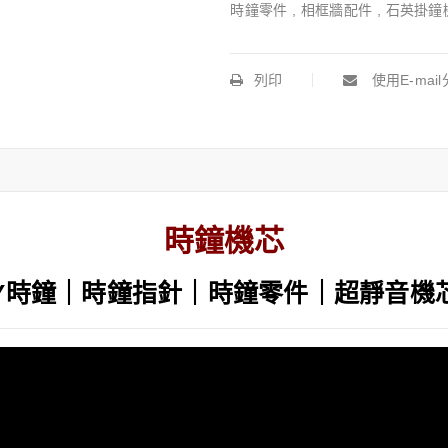
時鐘零件
,
相框牆配件
,
石英掛鐘
列印
使用E-mai
時鐘機芯
IY時鐘｜時鐘指針｜時鐘零件｜超靜音機