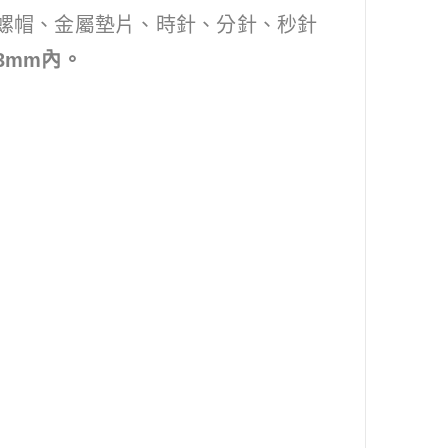
螺帽、金屬墊片、時針、分針、秒針
3mm內。