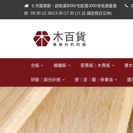
七天鑑賞期，超取滿$599/宅配滿3000享免運優惠
0
08:30-12:30/13:30-17:30 (六.日.國定假日公休)
合板
植纖板
密集板｜木集板
實木
研磨｜拋光砂紙
膠｜漆｜蠟｜保養油
鋸