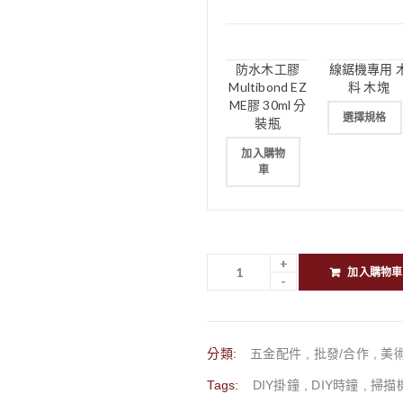
防水木工膠
線鋸機專用 
Multibond EZ
料 木塊
ME膠 30ml 分
選擇規格
裝瓶
加入購物
車
加入購物車
分類:
五金配件
,
批發/合作
,
美
Tags:
DIY掛鐘
,
DIY時鐘
,
掃描