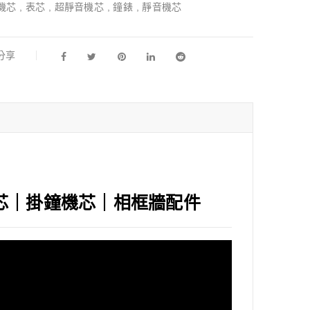
機芯
,
表芯
,
超靜音機芯
,
鐘錶
,
靜音機芯
l分享
芯｜掛鐘機芯｜相框牆配件