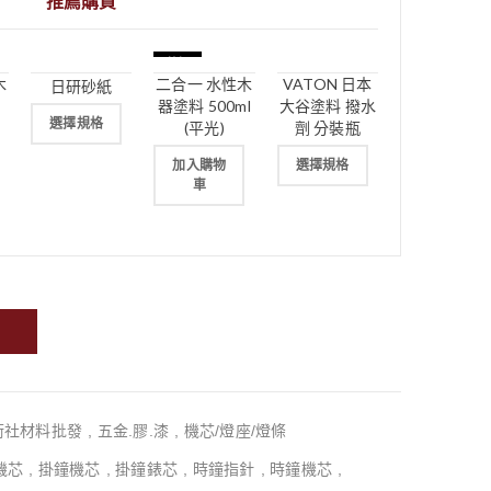
推薦購買
特價
木
二合一 水性木
VATON 日本
日研砂紙
器塗料 500ml
大谷塗料 撥水
選擇規格
(平光)
劑 分裝瓶
加入購物
選擇規格
車
術社材料批發
,
五金.膠.漆
,
機芯/燈座/燈條
機芯
,
掛鐘機芯
,
掛鐘錶芯
,
時鐘指針
,
時鐘機芯
,