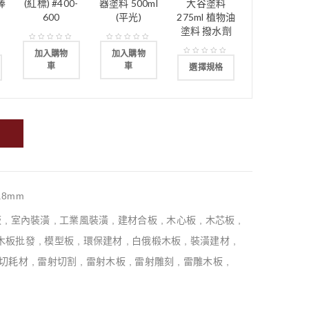
棒
(紅標) #400-
器塗料 500ml
大谷塗料
600
(平光)
275ml 植物油
塗料 撥水劑
加入購物
加入購物
車
車
選擇規格
.8mm
板
,
室內裝潢
,
工業風裝潢
,
建材合板
,
木心板
,
木芯板
,
木板批發
,
模型板
,
環保建材
,
白俄椴木板
,
裝潢建材
,
切耗材
,
雷射切割
,
雷射木板
,
雷射雕刻
,
雷雕木板
,