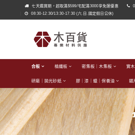
七天鑑賞期，超取滿$599/宅配滿3000享免運優惠
0
08:30-12:30/13:30-17:30 (六.日.國定假日公休)
合板
植纖板
密集板｜木集板
實木
研磨｜拋光砂紙
膠｜漆｜蠟｜保養油
鋸