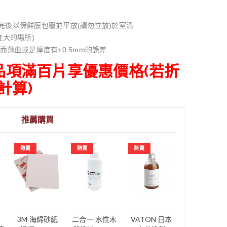
完後以保鮮膜包覆並平放(請勿立放)於室溫
度大的場所)
而翹曲或是厚度有±0.5mm的誤差
同品項滿百片享優惠價格(若折
計算)
推薦購買
熱賣
熱賣
熱賣
3M 海綿砂紙
二合一 水性木
VATON 日本