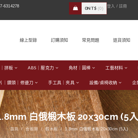
/
7-6314278
登入
註冊
0
NT$
0
線上型錄
訂購須知
常見問題
退貨須知
｜拼板
ABS｜壓克力
角材｜圓棒
工藝材料
片｜鑽頭｜修邊刀
手工具｜夾具
設備/桌椅收納
企
1.8mm 白俄椴木板 20x30cm (5入
首頁
/
合板類
/
椴木板
/
1.8mm 白俄椴木板 20x30cm (5入)