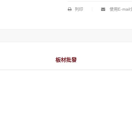
列印
使用E-mai
板材批發
板材批發 木樁
查看內容
板材批發 壓克力