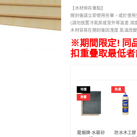
【木材保存重點】
開封後請立即使用完畢，或於使用
(請勿放置冷氣房或室外等溫差.濕
木材容易在開封後因溼度.氣溫改變
※期間限定! 
扣重疊取最低者
特價
熱賣
熱賣
龍蝦牌-水磨砂
防水木工膠