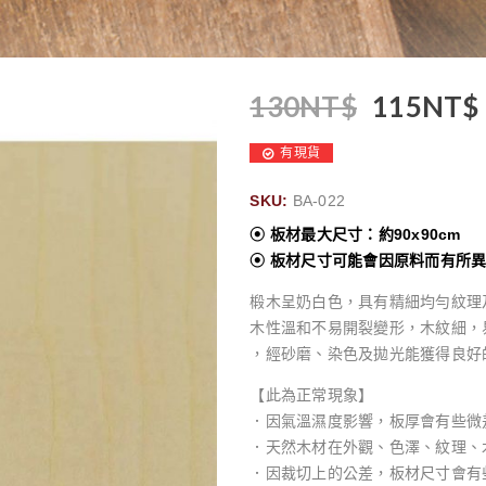
130
NT$
115
NT$
有現貨
SKU:
BA-022
⦿ 板材最大尺寸：約90x90cm
⦿ 板材尺寸可能會因原料而有所
椴木呈奶白色，具有精細均勻紋理
木性溫和不易開裂變形，木紋細，
，經砂磨、染色及拋光能獲得良好
【此為正常現象】
．因氣溫濕度影響，板厚會有些微
．天然木材在外觀、色澤、紋理、
．因裁切上的公差，板材尺寸會有