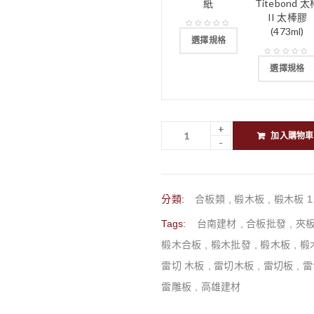
紙
Titebond 太
II 太棒膠
(473ml)
選擇規格
選擇規格
加入購物車
分類:
合板類
,
椴木板
,
椴木板 1
Tags:
台南建材
,
合板批發
,
夾
椴木合板
,
椴木批發
,
椴木板
,
椴
雷切 木板
,
雷切木板
,
雷切板
,
雷
雷雕板
,
高雄建材