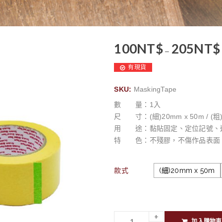
100
NT$
205
NT$
–
有現貨
SKU:
MaskingTape
數 量：1入
尺 寸：(細)20mm x 50m / (粗)
用 途：黏貼固定、定位記號、
特 色：不殘膠，不傷作品表面
款式
(細)20mm x 50m
加入購物車