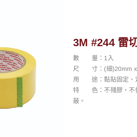
3M #244
數 量：1入
尺 寸：(細)20mm x 50
用 途：黏貼固定、
特 色：不殘膠，不
蔽。