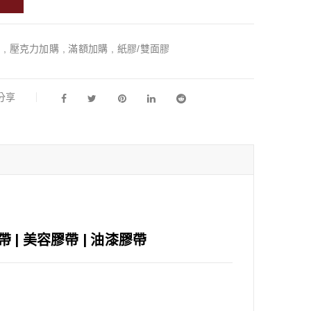
牌
,
壓克力加購
,
滿額加購
,
紙膠/雙面膠
l分享
膠帶 | 美容膠帶 | 油漆膠帶