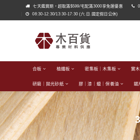
七天鑑賞期，超取滿$599/宅配滿3000享免運優惠
0
08:30-12:30/13:30-17:30 (六.日.國定假日公休)
合板
植纖板
密集板｜木集板
實木
研磨｜拋光砂紙
膠｜漆｜蠟｜保養油
鋸