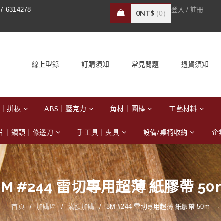
/
7-6314278
登入
註冊
0
NT$
0
線上型錄
訂購須知
常見問題
退貨須知
｜拼板
ABS｜壓克力
角材｜圓棒
工藝材料
片｜鑽頭｜修邊刀
手工具｜夾具
設備/桌椅收納
企
3M #244 雷切專用超薄 紙膠帶 50
首頁
/
加購區
/
滿額加購
/
3M #244 雷切專用超薄 紙膠帶 50m