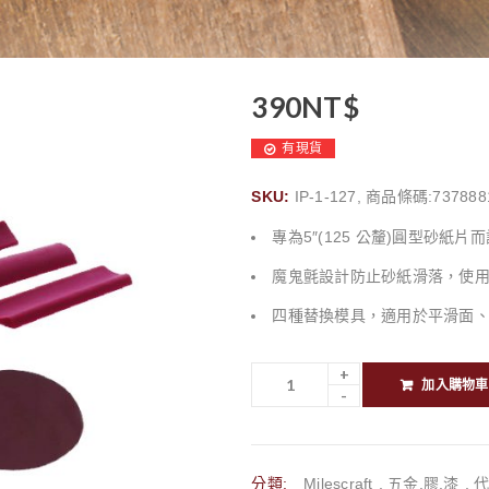
390
NT$
有現貨
SKU:
IP-1-127, 商品條碼:737888
專為5″(125 公釐)圓型砂紙片
魔鬼氈設計防止砂紙滑落，使
四種替換模具，適用於平滑面、
加入購物車
分類:
Milescraft
,
五金.膠.漆
,