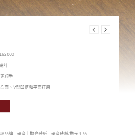
162000
而設計
用更順手
凸面、V型凹槽和平面打磨
代理品牌
,
研磨｜拋光砂紙
,
研磨砂紙/拋光用品
,