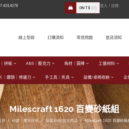
/
7-6314278
登入
註冊
0
NT$
0
線上型錄
訂購須知
常見問題
退貨須知
｜拼板
ABS｜壓克力
角材｜圓棒
工藝材料
片｜鑽頭｜修邊刀
手工具｜夾具
設備/桌椅收納
企
Milescraft 1620 百變砂紙組
首頁
/
研磨｜拋光砂紙
/
研磨砂紙/拋光用品
/
Milescraft 1620 百變砂