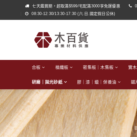
七天鑑賞期，超取滿$599/宅配滿3000享免運優惠
0
08:30-12:30/13:30-17:30 (六.日.國定假日公休)
合板
植纖板
密集板｜木集板
實木
研磨｜拋光砂紙
膠｜漆｜蠟｜保養油
鋸